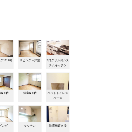
グ12.7帖
リビング～洋室
3口グリル付シス
テムキッチン
6.1帖
洋室6.1帖
ペットトイレス
ペース
ビング
キッチン
洗濯機置き場