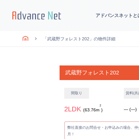
アドバンスネットと
「武蔵野フォレスト202」の物件詳細
武蔵野フォレスト202
間取り
賃料(共
2
2LDK
― (―)
(63.76m
)
弊社直接のお問合せ・お申込みの場合、仲
月！