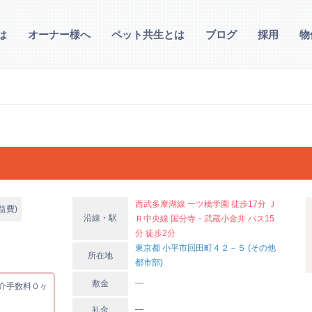
は
オーナー様へ
ペット共生とは
ブログ
採用
物
西武多摩湖線 一ツ橋学園 徒歩17分 Ｊ
益費)
沿線・駅
Ｒ中央線 国分寺・武蔵小金井 バス15
分 徒歩2分
東京都 小平市回田町４２－５ (その他
所在地
都市部)
―
敷金
介手数料０ヶ
―
礼金