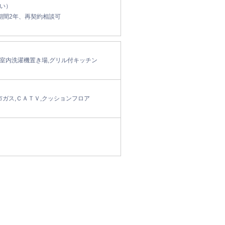
い）
期間2年、再契約相談可
,室内洗濯機置き場,グリル付キッチン
市ガス,ＣＡＴＶ,クッションフロア