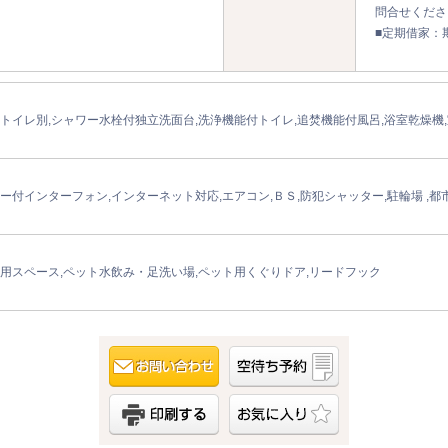
問合せくださ
■定期借家：
トイレ別,シャワー水栓付独立洗面台,洗浄機能付トイレ,追焚機能付風呂,浴室乾燥機
ー付インターフォン,インターネット対応,エアコン,ＢＳ,防犯シャッター,駐輪場 ,都
用スペース,ペット水飲み・足洗い場,ペット用くぐりドア,リードフック