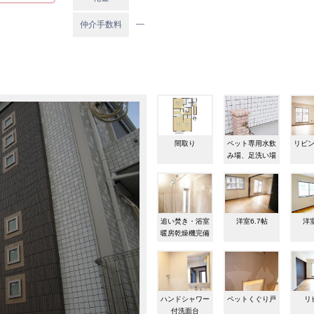
―
仲介手数料
間取り
ペット専用水飲
リビン
み場、足洗い場
追い焚き・浴室
洋室6.7帖
洋室
暖房乾燥機完備
ハンドシャワー
ペットくぐり戸
リ
付洗面台