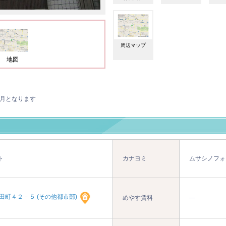
周辺マップ
地図
月となります
ト
カナヨミ
ムサシノフォ
田町４２－５ (その他都市部)
めやす賃料
―