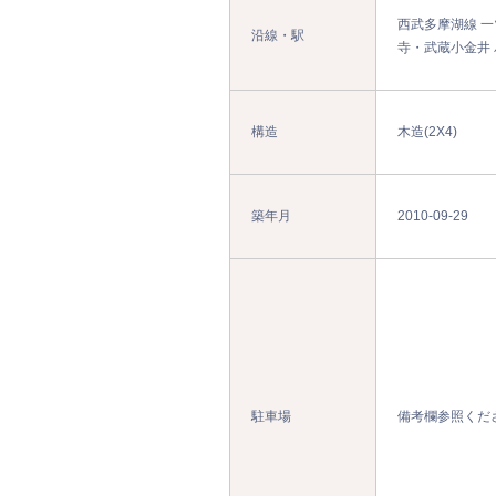
西武多摩湖線 一
沿線・駅
寺・武蔵小金井 
構造
木造(2X4)
築年月
2010-09-29
駐車場
備考欄参照くだ