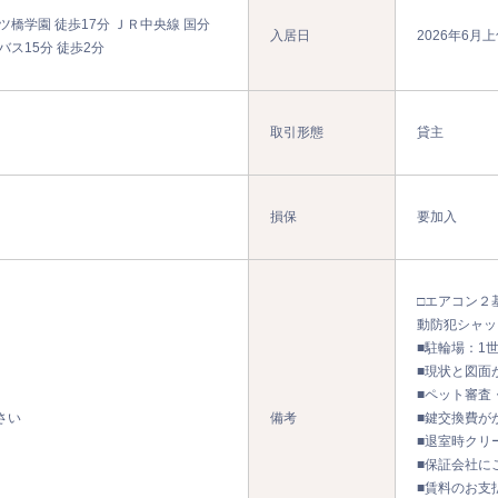
ツ橋学園 徒歩17分 ＪＲ中央線 国分
入居日
2026年6月
バス15分 徒歩2分
取引形態
貸主
損保
要加入
□エアコン２
動防犯シャッ
■駐輪場：1世
■現状と図面
■ペット審査
さい
備考
■鍵交換費が
■退室時クリ
■保証会社に
■賃料のお支