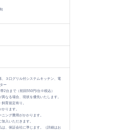
上旬
基、３口グリル付システムキッチン、電
ター
帯2台まで（初回550円/台※税込）
が異なる場合、現状を優先いたします。
・飼育規定有り。
かかります。
ーニング費用がかかります。
ご加入いただきます。
払は、保証会社に準じます。（詳細はお