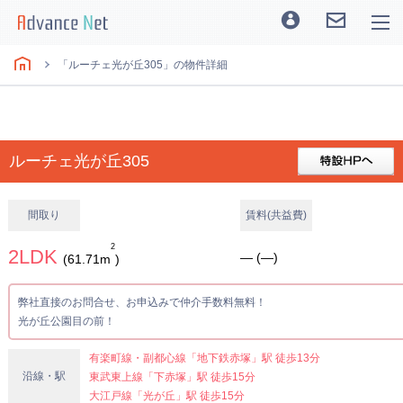
「ルーチェ光が丘305」の物件詳細
ルーチェ光が丘305
間取り
賃料(共益費)
2
2LDK
― (―)
(61.71m
)
弊社直接のお問合せ、お申込みで仲介手数料無料！
光が丘公園目の前！
有楽町線・副都心線「地下鉄赤塚」駅 徒歩13分
沿線・駅
東武東上線「下赤塚」駅 徒歩15分
大江戸線「光が丘」駅 徒歩15分