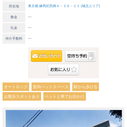
東京都 練馬区田柄４－３９－１１ (城北エリア)
所在地
―
敷金
―
礼金
―
仲介手数料
オートロック
室内ペットスペース
駅から歩ける
お散歩スポットあり
ペットと車でお出かけ