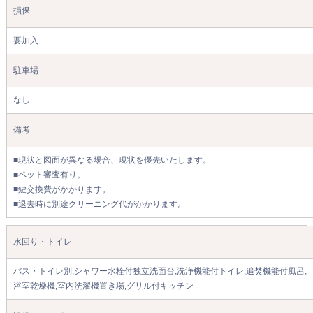
損保
要加入
駐車場
なし
備考
■現状と図面が異なる場合、現状を優先いたします。
■ペット審査有り。
■鍵交換費がかかります。
■退去時に別途クリーニング代がかかります。
水回り・トイレ
バス・トイレ別,シャワー水栓付独立洗面台,洗浄機能付トイレ,追焚機能付風呂,
浴室乾燥機,室内洗濯機置き場,グリル付キッチン