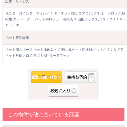
設備・サービス
モニター付インターフォン,インターネット対応,エアコン,ＢＳ,オートロック,駐
輪場,エレベーター ,ペット用ロッカー,都市ガス,宅配ボックス,ＣＳ・ＣＡＴＶ・
ＣＳ110°
ペット専用設備
ペット用スペース,ペット水飲み・足洗い場,ペット用床材,ペット用くぐりドア,
ペット対応クロス(見切り材),リードフック
この物件で他に空いている部屋