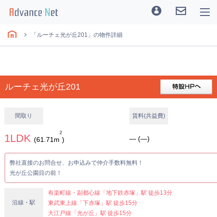
「ルーチェ光が丘201」の物件詳細
ルーチェ光が丘201
間取り
賃料(共益費)
2
1LDK
― (―)
(61.71m
)
弊社直接のお問合せ、お申込みで仲介手数料無料！
光が丘公園目の前！
有楽町線・副都心線「地下鉄赤塚」駅 徒歩13分
沿線・駅
東武東上線「下赤塚」駅 徒歩15分
大江戸線「光が丘」駅 徒歩15分