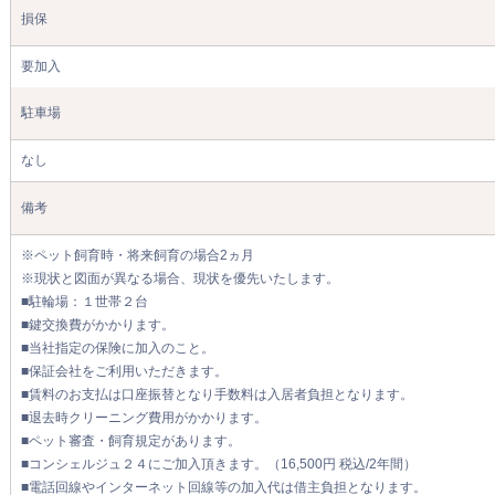
損保
要加入
駐車場
なし
備考
※ペット飼育時・将来飼育の場合2ヵ月
※現状と図面が異なる場合、現状を優先いたします。
■駐輪場：１世帯２台
■鍵交換費がかかります。
■当社指定の保険に加入のこと。
■保証会社をご利用いただきます。
■賃料のお支払は口座振替となり手数料は入居者負担となります。
■退去時クリーニング費用がかかります。
■ペット審査・飼育規定があります。
■コンシェルジュ２４にご加入頂きます。（16,500円 税込/2年間）
■電話回線やインターネット回線等の加入代は借主負担となります。