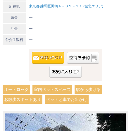
東京都 練馬区田柄４－３９－１１ (城北エリア)
所在地
―
敷金
―
礼金
―
仲介手数料
オートロック
室内ペットスペース
駅から歩ける
お散歩スポットあり
ペットと車でお出かけ