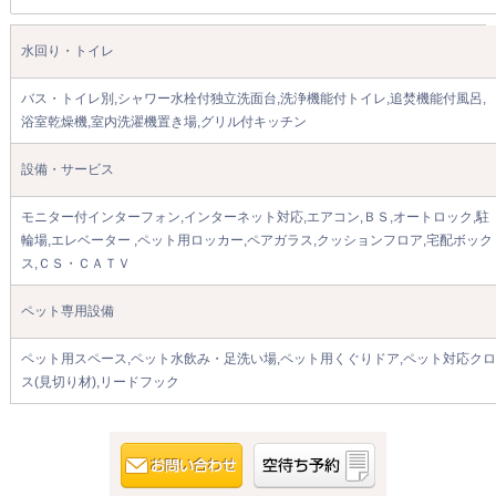
水回り・トイレ
バス・トイレ別,シャワー水栓付独立洗面台,洗浄機能付トイレ,追焚機能付風呂,
浴室乾燥機,室内洗濯機置き場,グリル付キッチン
設備・サービス
モニター付インターフォン,インターネット対応,エアコン,ＢＳ,オートロック,駐
輪場,エレベーター ,ペット用ロッカー,ペアガラス,クッションフロア,宅配ボック
ス,ＣＳ・ＣＡＴＶ
ペット専用設備
ペット用スペース,ペット水飲み・足洗い場,ペット用くぐりドア,ペット対応クロ
ス(見切り材),リードフック