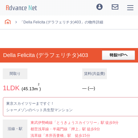
「Della Felicita (デラフェリチタ)403」の物件詳細
Della Felicita (デラフェリチタ)403
間取り
賃料(共益費)
2
1LDK
― (―)
(45.13m
)
東京スカイツリーまですぐ！
シャーメゾンのペット共生型マンション
東武伊勢崎線「とうきょうスカイツリー」駅 徒歩9分
沿線・駅
都営浅草線・半蔵門線「押上」駅 徒歩9分
浅草線「本所吾妻橋」駅 徒歩15分