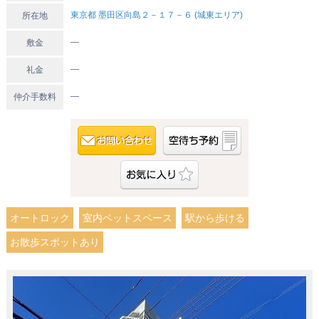
東京都 墨田区向島２－１７－６ (城東エリア)
所在地
―
敷金
―
礼金
―
仲介手数料
オートロック
室内ペットスペース
駅から歩ける
お散歩スポットあり