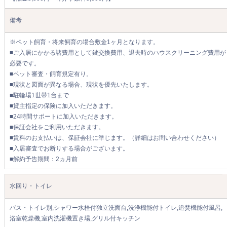
備考
※ペット飼育・将来飼育の場合敷金1ヶ月となります。
■ご入居にかかる諸費用として鍵交換費用、退去時のハウスクリーニング費用が
必要です。
■ペット審査・飼育規定有り。
■現状と図面が異なる場合、現状を優先いたします。
■駐輪場1世帯1台まで
■貸主指定の保険に加入いただきます。
■24時間サポートに加入いただきます。
■保証会社をご利用いただきます。
■賃料のお支払いは、保証会社に準じます。（詳細はお問い合わせください）
■入居審査でお断りする場合がございます。
■解約予告期間：2ヵ月前
水回り・トイレ
バス・トイレ別,シャワー水栓付独立洗面台,洗浄機能付トイレ,追焚機能付風呂,
浴室乾燥機,室内洗濯機置き場,グリル付キッチン