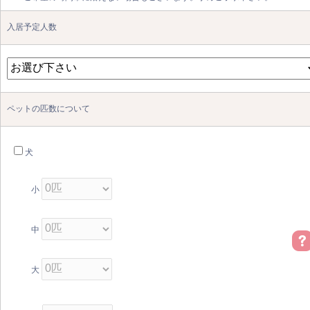
入居予定人数
ペットの匹数について
犬
小
中
大