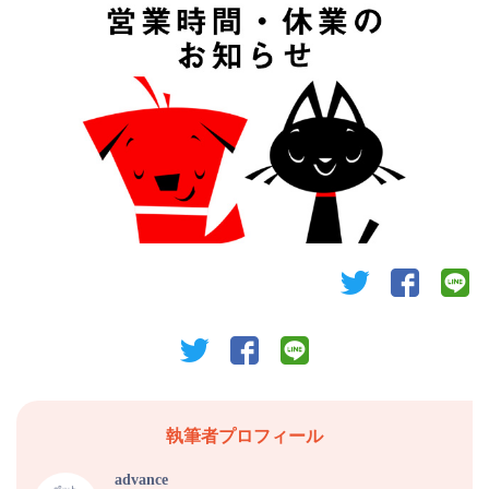
twitter
facebook
li
twitter
facebook
line
執筆者プロフィール
advance