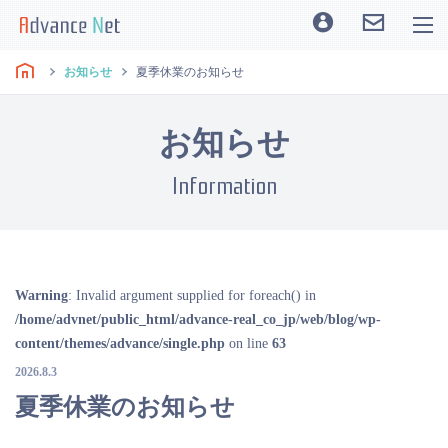
お知らせ
夏季休業のお知らせ
お知らせ
Information
Warning
: Invalid argument supplied for foreach() in
/home/advnet/public_html/advance-real_co_jp/web/blog/wp-
content/themes/advance/single.php
on line
63
2026.8.3
夏季休業のお知らせ