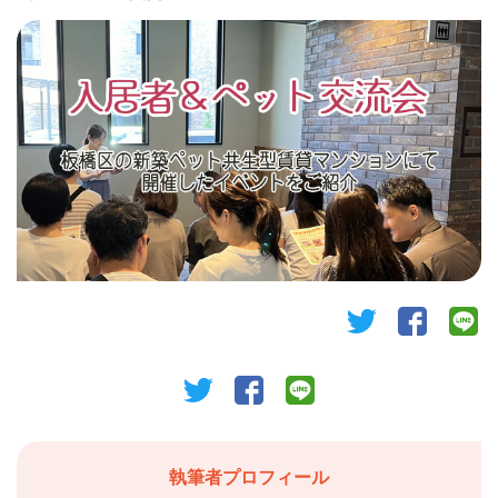
twitter
facebook
li
twitter
facebook
line
執筆者プロフィール