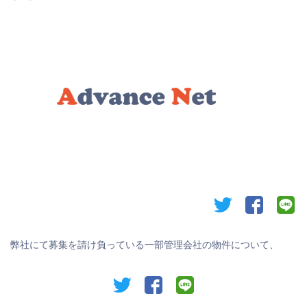
twitter
facebook
li
弊社にて募集を請け負っている一部管理会社の物件について、
twitter
facebook
line