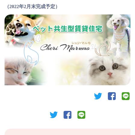
（2022年2月末完成予定）
twitter
facebook
li
twitter
facebook
line