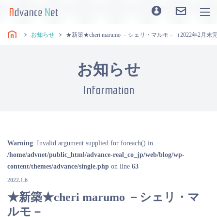
お知らせ
★新築★cheri marumo －シェリ・マルモ－（2022年2月
お知らせ
Information
Warning
: Invalid argument supplied for foreach() in
/home/advnet/public_html/advance-real_co_jp/web/blog/wp-
content/themes/advance/single.php
on line
63
2022.1.6
★新築★cheri marumo －シェリ・マ
ルモ－