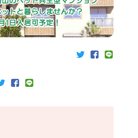
twitter
facebook
line
twitter
facebook
line