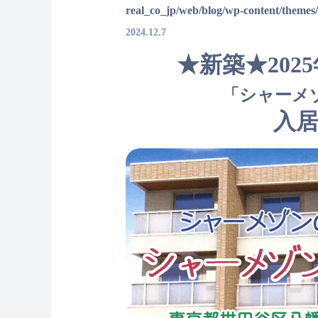
real_co_jp/web/blog/wp-content/themes
2024.12.7
★新築★202
「シャーメ
入