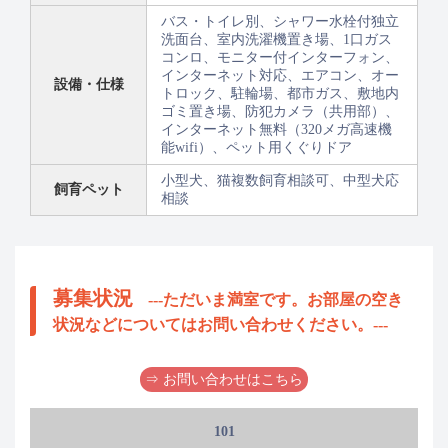
バス・トイレ別、シャワー水栓付独立
洗面台、室内洗濯機置き場、1口ガス
コンロ、モニター付インターフォン、
インターネット対応、エアコン、オー
設備・仕様
トロック、駐輪場、都市ガス、敷地内
ゴミ置き場、防犯カメラ（共用部）、
インターネット無料（320メガ高速機
能wifi）、ペット用くぐりドア
小型犬、猫複数飼育相談可、中型犬応
飼育ペット
相談
募集状況
---ただいま満室です。お部屋の空き
状況などについてはお問い合わせください。---
⇒ お問い合わせはこちら
101