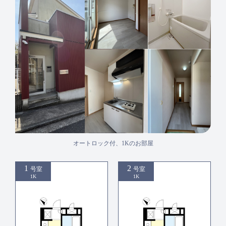
オートロック付、1Kのお部屋
1
2
号室
号室
1K
1K