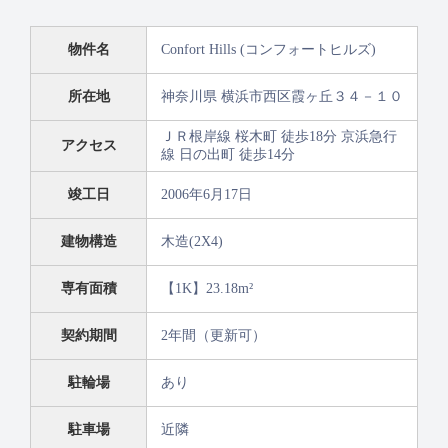
物件名
Confort Hills (コンフォートヒルズ)
所在地
神奈川県 横浜市西区霞ヶ丘３４－１０
ＪＲ根岸線 桜木町 徒歩18分 京浜急行
アクセス
線 日の出町 徒歩14分
竣工日
2006年6月17日
建物構造
木造(2X4)
専有面積
【1K】23.18m²
契約期間
2年間（更新可）
駐輪場
あり
駐車場
近隣