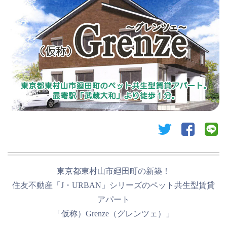
twitter
facebook
li
東京都東村山市廻田町の新築！
住友不動産「J・URBAN」シリーズのペット共生型賃貸
アパート
「仮称）Grenze（グレンツェ）」