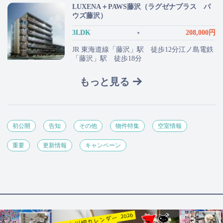
LUXENA＋PAWS藤沢（ラグゼナプラス パ
ウズ藤沢）
3LDK
208,000円
JR 東海道線「藤沢」駅 徒歩12分江ノ島電鉄
「藤沢」駅 徒歩18分
もっと見る
初公開
告知
その他
物件特集
空室情報
重要
更新情報
キャンペーン