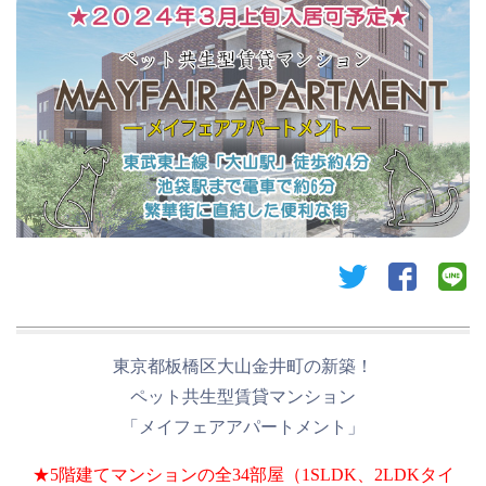
twitter
facebook
li
東京都板橋区大山金井町の新築！
ペット共生型賃貸マンション
「メイフェアアパートメント」
★5階建てマンションの全34部屋（1SLDK、2LDKタイ