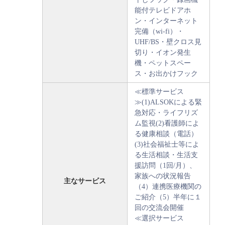
能付テレビドアホ
ン・インターネット
完備（wi-fi）・
UHF/BS・壁クロス見
切り・イオン発生
機・ペットスペー
ス・お出かけフック
≪標準サービス
≫(1)ALSOKによる緊
急対応・ライフリズ
ム監視(2)看護師によ
る健康相談（電話）
(3)社会福祉士等によ
る生活相談・生活支
援訪問（1回/月）、
家族への状況報告
主なサービス
（4）連携医療機関の
ご紹介（5）半年に１
回の交流会開催
≪選択サービス