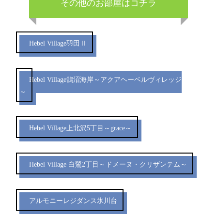
その他のお部屋はコチラ
Hebel Village羽田Ⅱ
Hebel Village鵠沼海岸～アクアヘーベルヴィレッジ
～
Hebel Village上北沢5丁目～grace～
Hebel Village 白鷺2丁目～ドメーヌ・クリザンテム～
アルモニーレジダンス氷川台