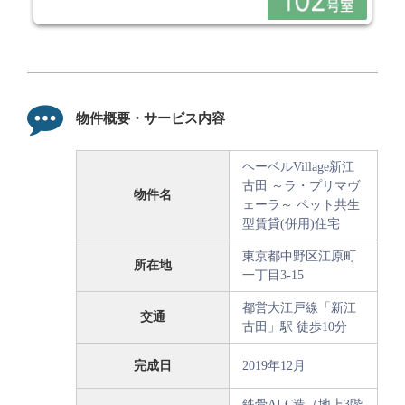
物件概要・サービス内容
ヘーベルVillage新江
古田 ～ラ・プリマヴ
物件名
ェーラ～ ペット共生
型賃貸(併用)住宅
東京都中野区江原町
所在地
一丁目3-15
都営大江戸線「新江
交通
古田」駅 徒歩10分
完成日
2019年12月
鉄骨ALC造（地上3階