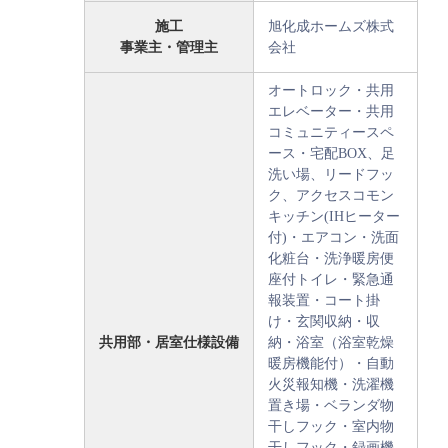
施工
旭化成ホームズ株式
事業主・管理主
会社
オートロック・共用
エレベーター・共用
コミュニティースペ
ース・宅配BOX、足
洗い場、リードフッ
ク、アクセスコモン
キッチン(IHヒーター
付)・エアコン・洗面
化粧台・洗浄暖房便
座付トイレ・緊急通
報装置・コート掛
け・玄関収納・収
共用部・居室仕様設備
納・浴室（浴室乾燥
暖房機能付）・自動
火災報知機・洗濯機
置き場・ベランダ物
干しフック・室内物
干しフック・録画機