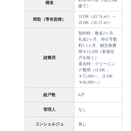
構造
建て）
1LDK（43.74 m²）～
間取（専有面積）
2LDK（56.53 m²）
契約時：敷金2ヶ月、
礼金2ヶ月、仲介手数
料1.1ヶ月、鍵交換費
用￥13,200（新築住
諸費用
戸を除く）
退去時：クリーニン
グ費用（1LDK：
￥55,000～、2LDK:
￥66,000～）
総戸数
6戸
管理人
なし
コンシェルジュ
無し