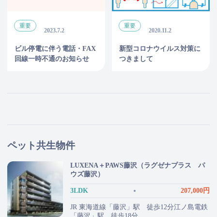
重要
重要
2023.7.2
2020.11.2
ビル停電に伴う電話・FAX
新型コロナウイルス対策に
回線一時不通のお知らせ
つきまして
ペット共生物件
LUXENA＋PAWS藤沢（ラグゼナプラス パ
ウズ藤沢）
3LDK
207,000円
JR 東海道線「藤沢」駅 徒歩12分江ノ島電鉄
「藤沢」駅 徒歩18分