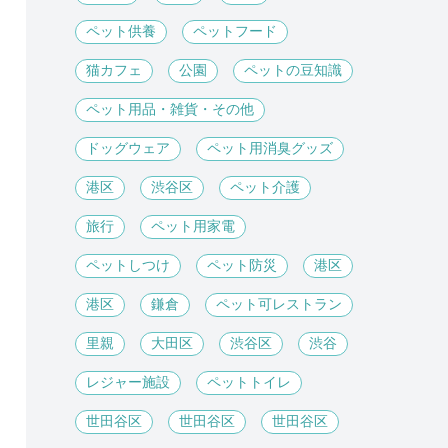
ペット供養
ペットフード
猫カフェ
公園
ペットの豆知識
ペット用品・雑貨・その他
ドッグウェア
ペット用消臭グッズ
港区
渋谷区
ペット介護
旅行
ペット用家電
ペットしつけ
ペット防災
港区
港区
鎌倉
ペット可レストラン
里親
大田区
渋谷区
渋谷
レジャー施設
ペットトイレ
世田谷区
世田谷区
世田谷区