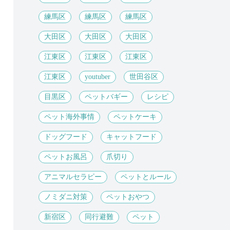
練馬区
練馬区
練馬区
大田区
大田区
大田区
江東区
江東区
江東区
江東区
youtuber
世田谷区
目黒区
ペットバギー
レシピ
ペット海外事情
ペットケーキ
ドッグフード
キャットフード
ペットお風呂
爪切り
アニマルセラピー
ペットとルール
ノミダニ対策
ペットおやつ
新宿区
同行避難
ペット