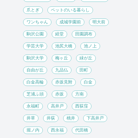
爪とぎ
ペットのいる暮らし
ワンちゃん
成城学園前
明大前
駒沢公園
経堂
田園調布
学芸大学
池尻大橋
池ノ上
駒沢大学
梅ヶ丘
緑が丘
自由が丘
九品仏
田町
白金高輪
赤坂見附
白金
芝浦ふ頭
赤坂
方南
永福町
高井戸
西荻窪
井草
井荻
桃井
下高井戸
堀ノ内
西永福
代田橋