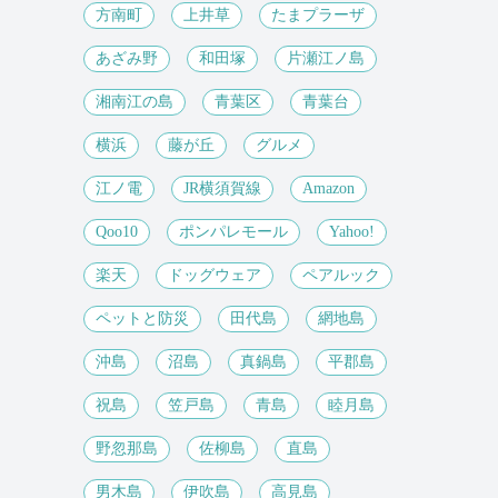
方南町
上井草
たまプラーザ
あざみ野
和田塚
片瀬江ノ島
湘南江の島
青葉区
青葉台
横浜
藤が丘
グルメ
江ノ電
JR横須賀線
Amazon
Qoo10
ポンパレモール
Yahoo!
楽天
ドッグウェア
ペアルック
ペットと防災
田代島
網地島
沖島
沼島
真鍋島
平郡島
祝島
笠戸島
青島
睦月島
野忽那島
佐柳島
直島
男木島
伊吹島
高見島