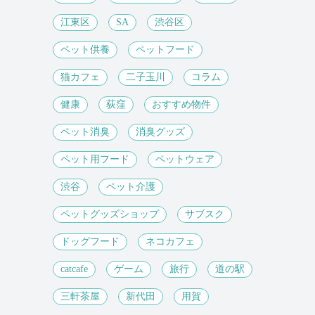
江東区
SA
渋谷区
ペット供養
ペットフード
猫カフェ
二子玉川
コラム
健康
荻窪
おすすめ物件
ペット消臭
消臭グッズ
ペット用フード
ペットウェア
渋谷
ペット介護
ペットグッズショップ
サブスク
ドッグフード
ネコカフェ
catcafe
ゲーム
旅行
道の駅
三軒茶屋
新代田
用賀