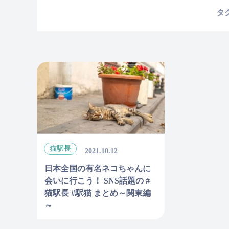
タ
猫駅長
2021.10.12
日本全国の有名ネコちゃんに
会いに行こう！ SNS話題の #
猫駅長 #駅猫 まとめ～関東編
～