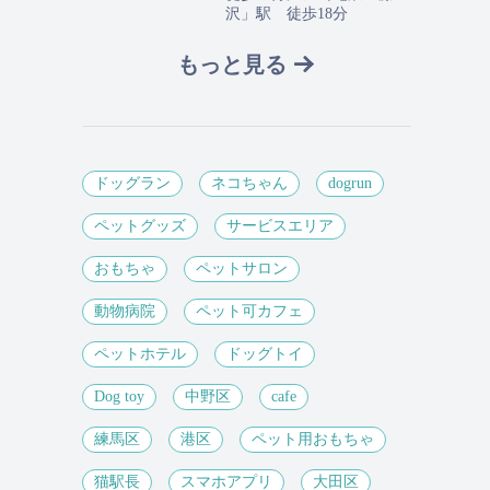
沢」駅 徒歩18分
もっと見る
ドッグラン
ネコちゃん
dogrun
ペットグッズ
サービスエリア
おもちゃ
ペットサロン
動物病院
ペット可カフェ
ペットホテル
ドッグトイ
Dog toy
中野区
cafe
練馬区
港区
ペット用おもちゃ
猫駅長
スマホアプリ
大田区