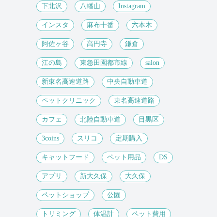
下北沢
八幡山
Instagram
インスタ
麻布十番
六本木
阿佐ヶ谷
高円寺
鎌倉
江の島
東急田園都市線
salon
新東名高速道路
中央自動車道
ペットクリニック
東名高速道路
カフェ
北陸自動車道
目黒区
3coins
スリコ
定期購入
キャットフード
ペット用品
DS
アプリ
新大久保
大久保
ペットショップ
公園
トリミング
体温計
ペット費用