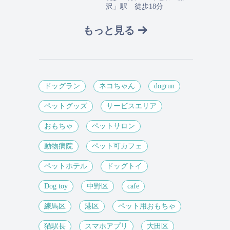
沢」駅 徒歩18分
もっと見る
ドッグラン
ネコちゃん
dogrun
ペットグッズ
サービスエリア
おもちゃ
ペットサロン
動物病院
ペット可カフェ
ペットホテル
ドッグトイ
Dog toy
中野区
cafe
練馬区
港区
ペット用おもちゃ
猫駅長
スマホアプリ
大田区