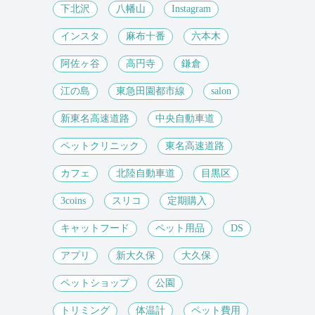
下北沢
八幡山
Instagram
インスタ
麻布十番
六本木
阿佐ヶ谷
高円寺
鎌倉
江の島
東急田園都市線
salon
新東名高速道路
中央自動車道
ペットクリニック
東名高速道路
カフェ
北陸自動車道
目黒区
3coins
スリコ
定期購入
キャットフード
ペット用品
DS
アプリ
新大久保
大久保
ペットショップ
公園
トリミング
体温計
ペット費用