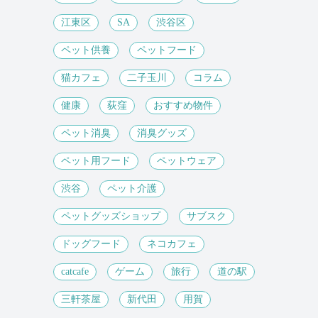
江東区
SA
渋谷区
ペット供養
ペットフード
猫カフェ
二子玉川
コラム
健康
荻窪
おすすめ物件
ペット消臭
消臭グッズ
ペット用フード
ペットウェア
渋谷
ペット介護
ペットグッズショップ
サブスク
ドッグフード
ネコカフェ
catcafe
ゲーム
旅行
道の駅
三軒茶屋
新代田
用賀