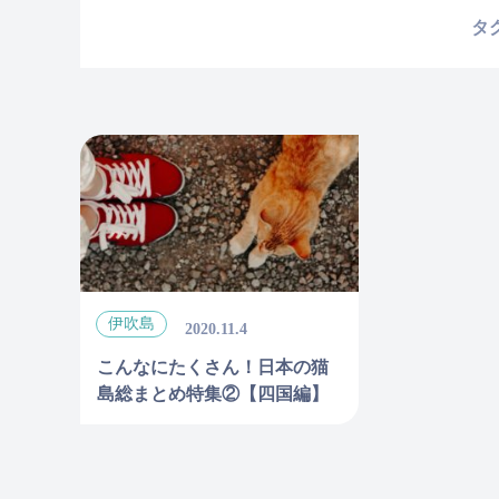
タ
伊吹島
2020.11.4
こんなにたくさん！日本の猫
島総まとめ特集②【四国編】