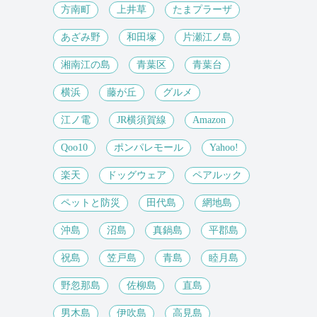
方南町
上井草
たまプラーザ
あざみ野
和田塚
片瀬江ノ島
湘南江の島
青葉区
青葉台
横浜
藤が丘
グルメ
江ノ電
JR横須賀線
Amazon
Qoo10
ポンパレモール
Yahoo!
楽天
ドッグウェア
ペアルック
ペットと防災
田代島
網地島
沖島
沼島
真鍋島
平郡島
祝島
笠戸島
青島
睦月島
野忽那島
佐柳島
直島
男木島
伊吹島
高見島