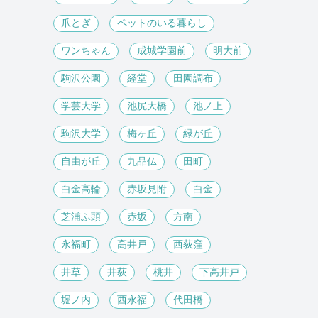
爪とぎ
ペットのいる暮らし
ワンちゃん
成城学園前
明大前
駒沢公園
経堂
田園調布
学芸大学
池尻大橋
池ノ上
駒沢大学
梅ヶ丘
緑が丘
自由が丘
九品仏
田町
白金高輪
赤坂見附
白金
芝浦ふ頭
赤坂
方南
永福町
高井戸
西荻窪
井草
井荻
桃井
下高井戸
堀ノ内
西永福
代田橋