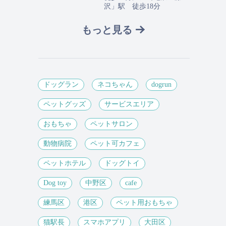
沢」駅 徒歩18分
もっと見る
ドッグラン
ネコちゃん
dogrun
ペットグッズ
サービスエリア
おもちゃ
ペットサロン
動物病院
ペット可カフェ
ペットホテル
ドッグトイ
Dog toy
中野区
cafe
練馬区
港区
ペット用おもちゃ
猫駅長
スマホアプリ
大田区