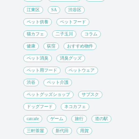
江東区
SA
渋谷区
ペット供養
ペットフード
猫カフェ
二子玉川
コラム
健康
荻窪
おすすめ物件
ペット消臭
消臭グッズ
ペット用フード
ペットウェア
渋谷
ペット介護
ペットグッズショップ
サブスク
ドッグフード
ネコカフェ
catcafe
ゲーム
旅行
道の駅
三軒茶屋
新代田
用賀