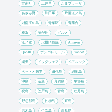
方南町
上井草
たまプラーザ
あざみ野
和田塚
片瀬江ノ島
湘南江の島
青葉区
青葉台
横浜
藤が丘
グルメ
江ノ電
JR横須賀線
Amazon
Qoo10
ポンパレモール
Yahoo!
楽天
ドッグウェア
ペアルック
ペットと防災
田代島
網地島
沖島
沼島
真鍋島
平郡島
祝島
笠戸島
青島
睦月島
野忽那島
佐柳島
直島
男木島
伊吹島
高見島