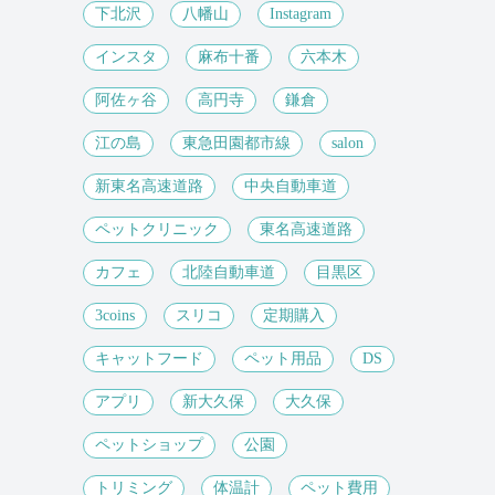
下北沢
八幡山
Instagram
インスタ
麻布十番
六本木
阿佐ヶ谷
高円寺
鎌倉
江の島
東急田園都市線
salon
新東名高速道路
中央自動車道
ペットクリニック
東名高速道路
カフェ
北陸自動車道
目黒区
3coins
スリコ
定期購入
キャットフード
ペット用品
DS
アプリ
新大久保
大久保
ペットショップ
公園
トリミング
体温計
ペット費用