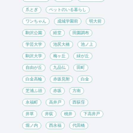
爪とぎ
ペットのいる暮らし
ワンちゃん
成城学園前
明大前
駒沢公園
経堂
田園調布
学芸大学
池尻大橋
池ノ上
駒沢大学
梅ヶ丘
緑が丘
自由が丘
九品仏
田町
白金高輪
赤坂見附
白金
芝浦ふ頭
赤坂
方南
永福町
高井戸
西荻窪
井草
井荻
桃井
下高井戸
堀ノ内
西永福
代田橋