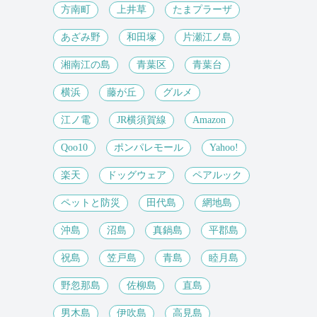
方南町
上井草
たまプラーザ
あざみ野
和田塚
片瀬江ノ島
湘南江の島
青葉区
青葉台
横浜
藤が丘
グルメ
江ノ電
JR横須賀線
Amazon
Qoo10
ポンパレモール
Yahoo!
楽天
ドッグウェア
ペアルック
ペットと防災
田代島
網地島
沖島
沼島
真鍋島
平郡島
祝島
笠戸島
青島
睦月島
野忽那島
佐柳島
直島
男木島
伊吹島
高見島