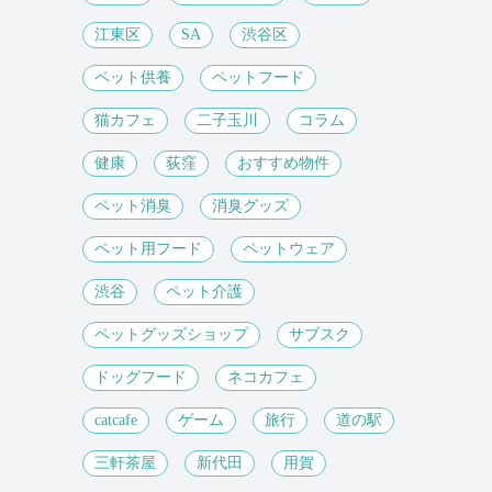
江東区
SA
渋谷区
ペット供養
ペットフード
猫カフェ
二子玉川
コラム
健康
荻窪
おすすめ物件
ペット消臭
消臭グッズ
ペット用フード
ペットウェア
渋谷
ペット介護
ペットグッズショップ
サブスク
ドッグフード
ネコカフェ
catcafe
ゲーム
旅行
道の駅
三軒茶屋
新代田
用賀