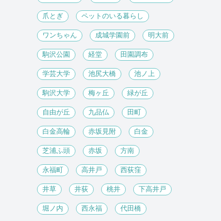
爪とぎ
ペットのいる暮らし
ワンちゃん
成城学園前
明大前
駒沢公園
経堂
田園調布
学芸大学
池尻大橋
池ノ上
駒沢大学
梅ヶ丘
緑が丘
自由が丘
九品仏
田町
白金高輪
赤坂見附
白金
芝浦ふ頭
赤坂
方南
永福町
高井戸
西荻窪
井草
井荻
桃井
下高井戸
堀ノ内
西永福
代田橋