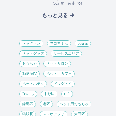
沢」駅 徒歩18分
もっと見る
ドッグラン
ネコちゃん
dogrun
ペットグッズ
サービスエリア
おもちゃ
ペットサロン
動物病院
ペット可カフェ
ペットホテル
ドッグトイ
Dog toy
中野区
cafe
練馬区
港区
ペット用おもちゃ
猫駅長
スマホアプリ
大田区