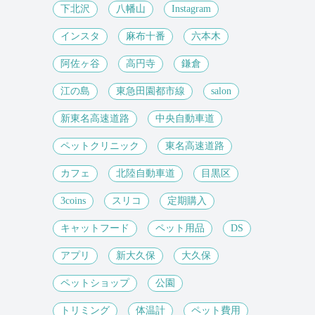
下北沢
八幡山
Instagram
インスタ
麻布十番
六本木
阿佐ヶ谷
高円寺
鎌倉
江の島
東急田園都市線
salon
新東名高速道路
中央自動車道
ペットクリニック
東名高速道路
カフェ
北陸自動車道
目黒区
3coins
スリコ
定期購入
キャットフード
ペット用品
DS
アプリ
新大久保
大久保
ペットショップ
公園
トリミング
体温計
ペット費用