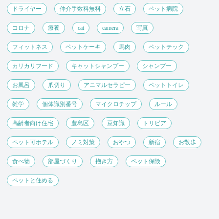
ドライヤー
仲介手数料無料
立石
ペット病院
コロナ
療養
cat
camera
写真
フィットネス
ペットケーキ
馬肉
ペットテック
カリカリフード
キャットシャンプー
シャンプー
お風呂
爪切り
アニマルセラピー
ペットトイレ
雑学
個体識別番号
マイクロチップ
ルール
高齢者向け住宅
豊島区
豆知識
トリビア
ペット可ホテル
ノミ対策
おやつ
新宿
お散歩
食べ物
部屋づくり
抱き方
ペット保険
ペットと住める