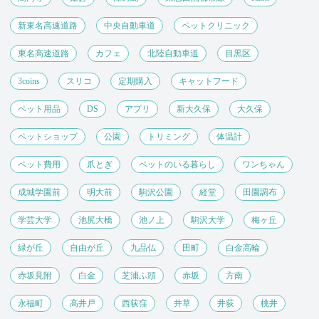
新東名高速道路
中央自動車道
ペットクリニック
東名高速道路
カフェ
北陸自動車道
目黒区
3coins
スリコ
定期購入
キャットフード
ペット用品
DS
アプリ
新大久保
大久保
ペットショップ
公園
トリミング
体温計
ペット費用
爪とぎ
ペットのいる暮らし
ワンちゃん
成城学園前
明大前
駒沢公園
経堂
田園調布
学芸大学
池尻大橋
池ノ上
駒沢大学
梅ヶ丘
緑が丘
自由が丘
九品仏
田町
白金高輪
赤坂見附
白金
芝浦ふ頭
赤坂
方南
永福町
高井戸
西荻窪
井草
井荻
桃井