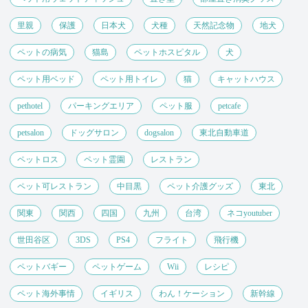
里親
保護
日本犬
犬種
天然記念物
地犬
ペットの病気
猫島
ペットホスピタル
犬
ペット用ベッド
ペット用トイレ
猫
キャットハウス
pethotel
パーキングエリア
ペット服
petcafe
petsalon
ドッグサロン
dogsalon
東北自動車道
ペットロス
ペット霊園
レストラン
ペット可レストラン
中目黒
ペット介護グッズ
東北
関東
関西
四国
九州
台湾
ネコyoutuber
世田谷区
3DS
PS4
フライト
飛行機
ペットバギー
ペットゲーム
Wii
レシピ
ペット海外事情
イギリス
わん！ケーション
新幹線