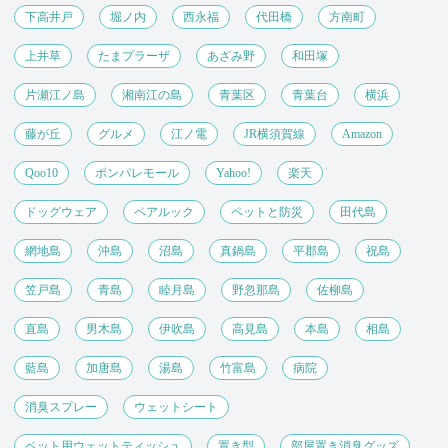
下高井戸
堀ノ内
西永福
代田橋
方南町
上井草
たまプラーザ
あざみ野
和田塚
片瀬江ノ島
湘南江の島
青葉区
青葉台
横浜
藤が丘
グルメ
江ノ電
JR横須賀線
Amazon
Qoo10
ポンパレモール
Yahoo!
楽天
ドッグウェア
ペアルック
ペットと防災
田代島
網地島
沖島
沼島
真鍋島
平郡島
祝島
笠戸島
青島
睦月島
野忽那島
佐柳島
直島
男木島
伊吹島
高見島
本島
相島
藍島
加唐島
湯島
竹富島
病院
消臭スプレー
ウェットシート
ペット用ウェットティッシュ
置き型
部屋置き消臭グッズ