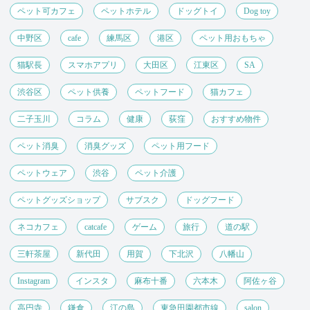
ペット可カフェ
ペットホテル
ドッグトイ
Dog toy
中野区
cafe
練馬区
港区
ペット用おもちゃ
猫駅長
スマホアプリ
大田区
江東区
SA
渋谷区
ペット供養
ペットフード
猫カフェ
二子玉川
コラム
健康
荻窪
おすすめ物件
ペット消臭
消臭グッズ
ペット用フード
ペットウェア
渋谷
ペット介護
ペットグッズショップ
サブスク
ドッグフード
ネコカフェ
catcafe
ゲーム
旅行
道の駅
三軒茶屋
新代田
用賀
下北沢
八幡山
Instagram
インスタ
麻布十番
六本木
阿佐ヶ谷
高円寺
鎌倉
江の島
東急田園都市線
salon