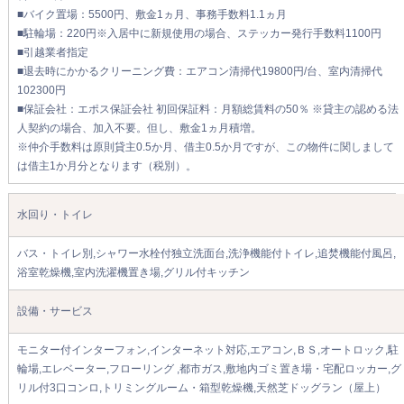
■バイク置場：5500円、敷金1ヵ月、事務手数料1.1ヵ月
■駐輪場：220円※入居中に新規使用の場合、ステッカー発行手数料1100円
■引越業者指定
■退去時にかかるクリーニング費：エアコン清掃代19800円/台、室内清掃代
102300円
■保証会社：エポス保証会社 初回保証料：月額総賃料の50％ ※貸主の認める法
人契約の場合、加入不要。但し、敷金1ヵ月積増。
※仲介手数料は原則貸主0.5か月、借主0.5か月ですが、この物件に関しまして
は借主1か月分となります（税別）。
水回り・トイレ
バス・トイレ別,シャワー水栓付独立洗面台,洗浄機能付トイレ,追焚機能付風呂,
浴室乾燥機,室内洗濯機置き場,グリル付キッチン
設備・サービス
モニター付インターフォン,インターネット対応,エアコン,ＢＳ,オートロック,駐
輪場,エレベーター,フローリング ,都市ガス,敷地内ゴミ置き場・宅配ロッカー,グ
リル付3口コンロ,トリミングルーム・箱型乾燥機,天然芝ドッグラン（屋上）