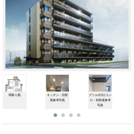
間取り図
キッチン：別部
グリル付3口コン
屋参考写真
ロ：別部屋参考
写真