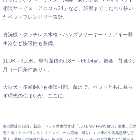
相談サービス「アニコム24」など、細部までこだわり抜い
たペットフレンドリー設計。
食洗機・タッチレス水栓・ハンズフリーキー・ナノイー発
生器など快適性も兼備。
1LDK～3LDK、専有面積35.18㎡～66.04㎡、敷金・礼金0ヶ
月（一部条件あり）。
大型犬・多頭飼いも相談可能。藤沢で、ペットと共に暮ら
す理想の住まいが、ここに。
藤沢駅徒歩12分、新築・ペット共生型賃貸「LUXENA⁺ PAWS藤沢」誕生。天然
芝の屋上ドッグランやトリミングルーム完備、滑りにくい床材や消臭壁紙など
愛犬・愛猫との快適な暮らしを追求。ハンズフリーキーや食洗機など設備も充