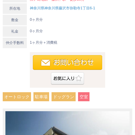
神奈川県神奈川県藤沢市弥勒寺1丁目6-1
所在地
0ヶ月分
敷金
0ヶ月分
礼金
1ヶ月分＋消費税
仲介手数料
オートロック
駐車場
ドッグラン
空室