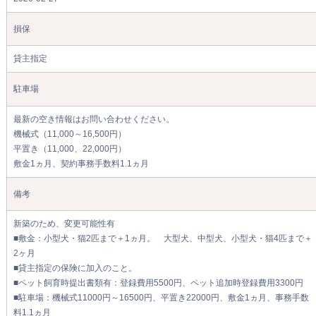
損保
貸主指定
駐車場
最新の空き情報はお問い合わせください。
機械式（11,000～16,500円）
平置き（11,000、22,000円）
敷金1ヵ月、契約事務手数料1.1ヵ月
備考
新築のため、変更可能性有
■敷金：小型犬・猫2匹まで＋1ヵ月。 大型犬、中型犬、小型犬・猫4匹まで＋
2ヶ月
■貸主指定の保険に加入のこと。
■ペット飼育時提出書類有：登録費用5500円、ペット追加時登録費用3300円
■駐車場：機械式11000円～16500円、平置き22000円、敷金1ヵ月、事務手数
料1.1ヵ月