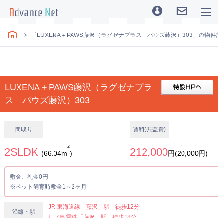
「LUXENA＋PAWS藤沢（ラグゼナプラス パウズ藤沢）303」の物件
LUXENA＋PAWS藤沢（ラグゼナプラ
ス パウズ藤沢）303
間取り
賃料(共益費)
2
2SLDK
212,000
(66.04m
)
円(20,000円)
敷金、礼金0円
※ペット飼育時敷金1～2ヶ月
JR 東海道線「藤沢」駅 徒歩12分
沿線・駅
江ノ島電鉄「藤沢」駅 徒歩18分