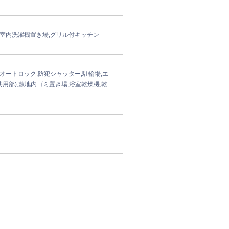
,室内洗濯機置き場,グリル付キッチン
オートロック,防犯シャッター,駐輪場,エ
用部),敷地内ゴミ置き場,浴室乾燥機,乾