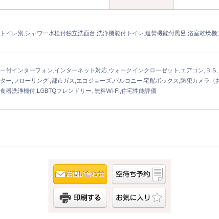
トイレ別,シャワー水栓付独立洗面台,洗浄機能付トイレ,追焚機能付風呂,浴室乾燥機
ー付インターフォン,インターネット対応,ウォークインクローゼット,エアコン,ＢＳ,
ター,フローリング ,都市ガス,エコジョーズ,バルコニー,宅配ボックス,防犯カメラ（共
食器洗浄機付,LGBTQフレンドリー, 無料Wi-Fi,住宅性能評価