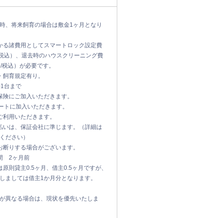
時、将来飼育の場合は敷金1ヶ月となり
かる諸費用としてスマートロック設定費
0円/税込）、退去時のハウスクリーニング費
0円/税込）が必要です。
・飼育規定有り。
帯1台まで
保険にご加入いただきます。
ポートに加入いただきます。
ご利用いただきます。
払いは、保証会社に準じます。（詳細は
ください）
お断りする場合がございます。
間 2ヶ月前
原則貸主0.5ヶ月、借主0.5ヶ月ですが、
しましては借主1か月分となります。
が異なる場合は、現状を優先いたしま