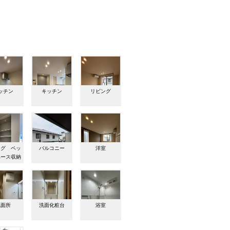
ッチン
キッチン
リビング
ング ペッ
バルコニー
洋室
ペース収納
洗面所
洗面化粧台
浴室