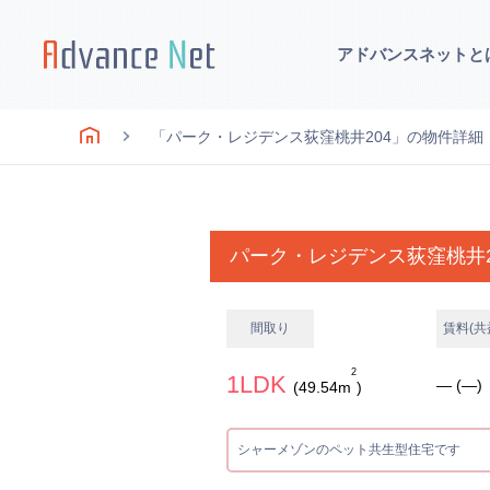
アドバンスネットと
「パーク・レジデンス荻窪桃井204」の物件詳細
パーク・レジデンス荻窪桃井2
間取り
賃料(共
2
1LDK
― (―)
(49.54m
)
シャーメゾンのペット共生型住宅です