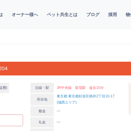
は
オーナー様へ
ペット共生とは
ブログ
採用
物
04
益費)
沿線・駅
JR中央線 荻窪駅 徒歩15分
東京都 東京都杉並区桃井2丁目10-17
所在地
(城西エリア)
―
敷金
―
礼金