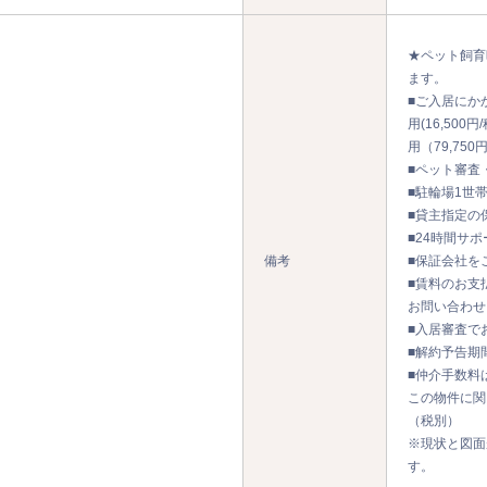
★ペット飼育
ます。
■ご入居にか
用(16,50
用（79,75
■ペット審査
■駐輪場1世
■貸主指定の
■24時間サ
備考
■保証会社を
■賃料のお支
お問い合わせ
■入居審査で
■解約予告期
■仲介手数料は
この物件に関
（税別）
※現状と図面
す。