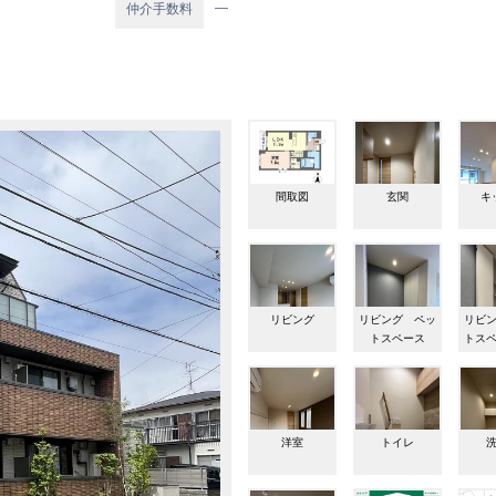
―
仲介手数料
間取図
玄関
キ
リビング
リビング ペッ
リビ
トスペース
トス
洋室
トイレ