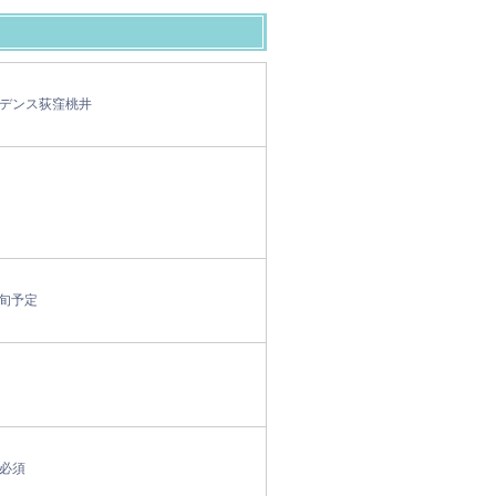
デンス荻窪桃井
上旬予定
必須