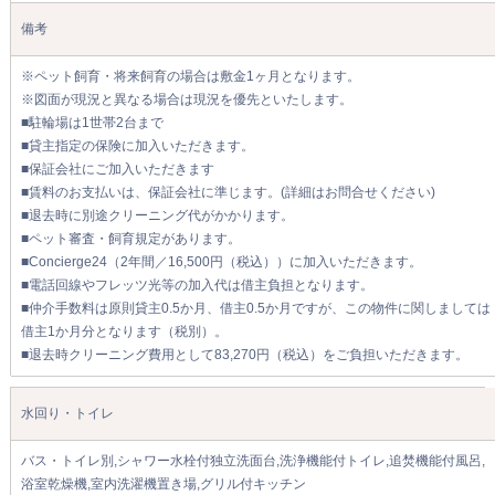
備考
※ペット飼育・将来飼育の場合は敷金1ヶ月となります。
※図面が現況と異なる場合は現況を優先といたします。
■駐輪場は1世帯2台まで
■貸主指定の保険に加入いただきます。
■保証会社にご加入いただきます
■賃料のお支払いは、保証会社に準じます。(詳細はお問合せください)
■退去時に別途クリーニング代がかかります。
■ペット審査・飼育規定があります。
■Concierge24（2年間／16,500円（税込））に加入いただきます。
■電話回線やフレッツ光等の加入代は借主負担となります。
■仲介手数料は原則貸主0.5か月、借主0.5か月ですが、この物件に関しましては
借主1か月分となります（税別）。
■退去時クリーニング費用として83,270円（税込）をご負担いただきます。
水回り・トイレ
バス・トイレ別,シャワー水栓付独立洗面台,洗浄機能付トイレ,追焚機能付風呂,
浴室乾燥機,室内洗濯機置き場,グリル付キッチン