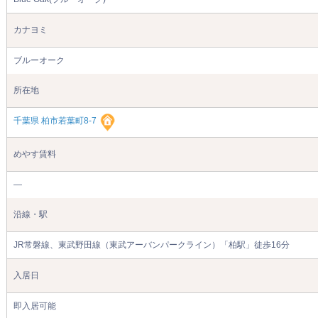
カナヨミ
ブルーオーク
所在地
千葉県 柏市若葉町8-7
めやす賃料
―
沿線・駅
JR常磐線、東武野田線（東武アーバンパークライン）「柏駅」徒歩16分
入居日
即入居可能