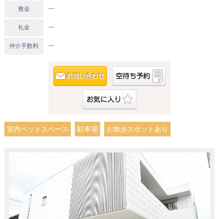
―
敷金
―
礼金
―
仲介手数料
室内ペットスペース
駐車場
お散歩スポットあり