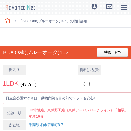
「Blue Oak(ブルーオーク)102」の物件詳細
Blue Oak(ブルーオーク)102
間取り
賃料(共益費)
2
1LDK
― (―)
(43.7m
)
日立台公園すぐそば！動物病院も目の前でペットも安心♪
JR常磐線、東武野田線（東武アーバンパークライン）「柏駅」
沿線・駅
徒歩16分
千葉県 柏市若葉町8-7
所在地