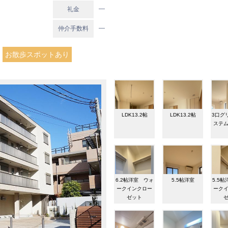
―
礼金
―
仲介手数料
お散歩スポットあり
LDK13.2帖
LDK13.2帖
3口グ
ステ
6.2帖洋室 ウォ
5.5帖洋室
5.5
ークインクロー
ーク
ゼット