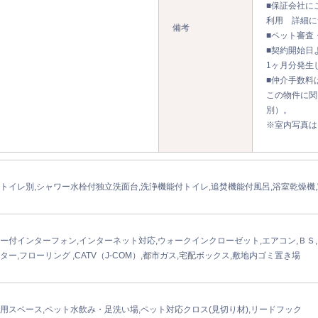
■保証会社に
利用 詳細に
備考
■ペット審査
■契約開始日
1ヶ月分発生
■仲介手数料は
この物件に関
別）。
※室内写真は
トイレ別,シャワー水栓付独立洗面台,洗浄機能付トイレ,追焚機能付風呂,浴室乾燥機
ー付インターフォン,インターネット対応,ウォークインクローゼット,エアコン,ＢＳ,
ター,フローリング ,CATV（J-COM）,都市ガス,宅配ボックス,敷地内ゴミ置き場
用スペース,ペット水飲み・足洗い場,ペット対応クロス(見切り材),リードフック