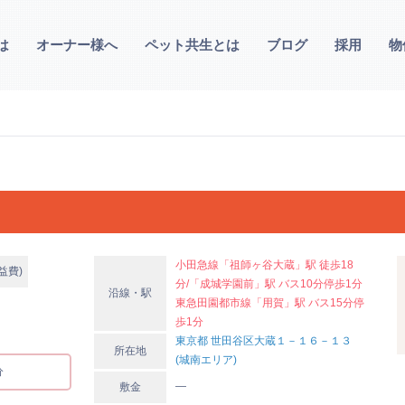
は
オーナー様へ
ペット共生とは
ブログ
採用
物
小田急線「祖師ヶ谷大蔵」駅 徒歩18
益費)
分/「成城学園前」駅 バス10分停歩1分
沿線・駅
東急田園都市線「用賀」駅 バス15分停
歩1分
東京都 世田谷区大蔵１－１６－１３
所在地
(城南エリア)
分
―
敷金