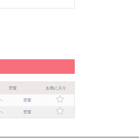
空室
お気に入り
へ
空室
へ
空室