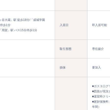
谷大蔵」駅 徒歩18分/「成城学園
分停歩1分
入居日
即入居可能
用賀」駅 バス15分停歩1分
取引形態
専任媒介
損保
要加入
■ガス３口グ
■図面が現況
■退室時クリ
■家財保険料
年間）