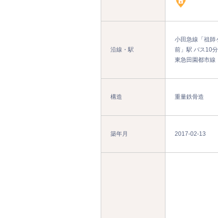
小田急線「祖師ヶ
沿線・駅
前」駅 バス10
東急田園都市線「
構造
重量鉄骨造
築年月
2017-02-13