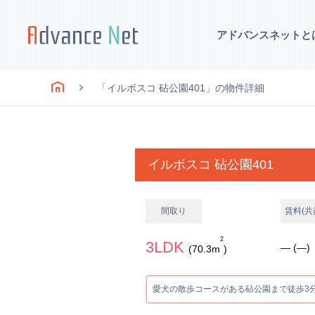
アドバンスネットと
「イルボスコ 砧公園401」の物件詳細
イルボスコ 砧公園401
間取り
賃料(共
2
3LDK
― (―)
(70.3m
)
愛犬の散歩コースがある砧公園まで徒歩3