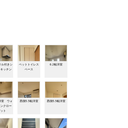
リル付きシ
ペットトイレス
6.2帖洋室
ムキッチン
ペース
帖洋室 ウォ
西側5.5帖洋室
西側5.5帖洋室
インクロー
ゼット