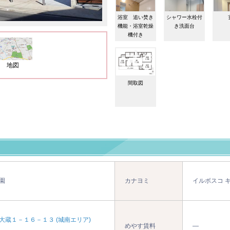
浴室 追い焚き
シャワー水栓付
機能・浴室乾燥
き洗面台
機付き
地図
間取図
園
カナヨミ
イルボスコ 
大蔵１－１６－１３ (城南エリア)
めやす賃料
―