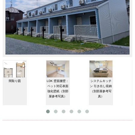
間取り図
LDK 壁面腰壁：
システムキッチ
ペット対応表面
ン 引き出し収納
強化壁紙（別部
（別部屋参考写
屋参考写真）
真）