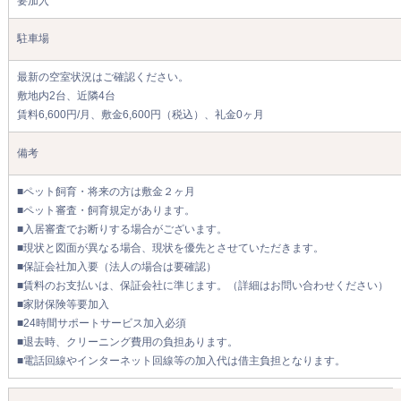
要加入
駐車場
最新の空室状況はご確認ください。
敷地内2台、近隣4台
賃料6,600円/月、敷金6,600円（税込）、礼金0ヶ月
備考
■ペット飼育・将来の方は敷金２ヶ月
■ペット審査・飼育規定があります。
■入居審査でお断りする場合がございます。
■現状と図面が異なる場合、現状を優先とさせていただきます。
■保証会社加入要（法人の場合は要確認）
■賃料のお支払いは、保証会社に準じます。（詳細はお問い合わせください）
■家財保険等要加入
■24時間サポートサービス加入必須
■退去時、クリーニング費用の負担あります。
■電話回線やインターネット回線等の加入代は借主負担となります。