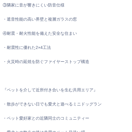
③隣家に音が響きにくい防音仕様
・遮音性能の高い界壁と複層ガラスの窓
④耐震・耐火性能を備えた安全な住まい
・耐震性に優れた2×4工法
・火災時の延焼を防ぐファイヤーストップ構造
『ペットを介して近所付き合いを生む共用エリア』
・散歩ができない日でも愛犬と遊べるミニドッグラン
・ペット愛好家との近隣同士のコミュニティー