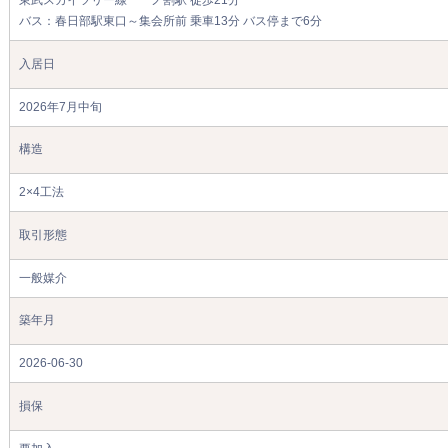
東武スカイツリー線 一ノ割駅 徒歩21分
バス：春日部駅東口～集会所前 乗車13分 バス停まで6分
入居日
2026年7月中旬
構造
2×4工法
取引形態
一般媒介
築年月
2026-06-30
損保