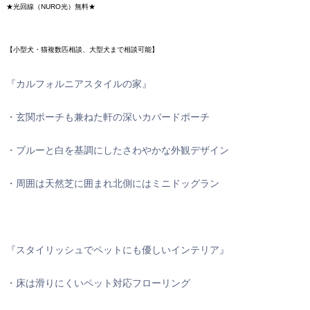
★光回線（NURO光）無料★
【小型犬・猫複数匹相談、大型犬まで相談可能】
『カルフォルニアスタイルの家』
・玄関ポーチも兼ねた軒の深いカバードポーチ
・ブルーと白を基調にしたさわやかな外観デザイン
・周囲は天然芝に囲まれ北側にはミニドッグラン
『スタイリッシュでペットにも優しいインテリア』
・床は滑りにくいペット対応フローリング