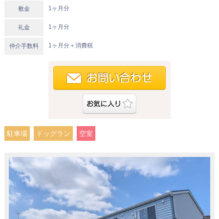
1ヶ月分
敷金
1ヶ月分
礼金
1ヶ月分＋消費税
仲介手数料
駐車場
ドッグラン
空室