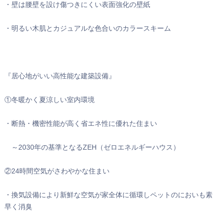
・壁は腰壁を設け傷つきにくい表面強化の壁紙
・明るい木肌とカジュアルな色合いのカラースキーム
『居心地がいい高性能な建築設備』
①冬暖かく夏涼しい室内環境
・断熱・機密性能が高く省エネ性に優れた住まい
～2030年の基準となるZEH（ゼロエネルギーハウス）
②24時間空気がさわやかな住まい
・換気設備により新鮮な空気が家全体に循環しペットのにおいも素
早く消臭