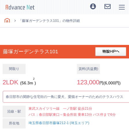
「藤塚ガーデンテラス101」の物件詳細
藤塚ガーデンテラス101
間取り
賃料(共益費)
2
2LDK
123,000
(56.3m
)
円(6,000円)
春日部市の閑静な住宅街の一角に愛犬、愛猫オーナーのためのテラスハウス
東武スカイツリー線 一ノ割駅 徒歩21分
沿線・駅
バス：春日部駅東口～集会所前 乗車13分 バス停まで6分
埼玉県春日部市藤塚212-1 (埼玉エリア)
所在地