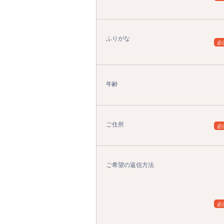
ふりがな
必
年齢
ご住所
必
ご希望の返信方法
必