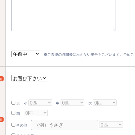
※ご希望の時間帯に沿えない場合もございます。予めご
須
犬
小
中
大
猫
須
その他